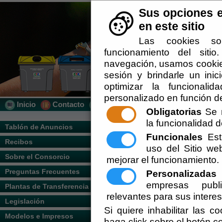
Sus opciones e
en este sitio
Las cookies so
funcionamiento del siti
navegación, usamos cookies
sesión y brindarle un inic
optimizar la funcionalid
personalizado en función de
Inicio
Contacto
Localización
Quién Somos
Obligatorias
Se r
la funcionalidad de
Usted se encuentra aquí:
Inicio
/
/
modelo
Tablón de Anuncios
Funcionales
Esta
Recibos
Escuchar
uso del Sitio w
Para visualizar correctamente estos d
Sobre el Consorcio
mejorar el funcionamiento.
Anexos
Preguntas Frecuentes
Personalizadas
E
RECURSO DE REPOSICION.pdf
empresas publi
Plantas de Transferencia
relevantes para sus intere
SOLICITUD DE CONTENEDOR.doc
Legislación
Si quiere inhabilitar las c
SOLICITUD DE SERVICIOS EXTRAORD
Modelos e Impresos
haga click sobre el botón c