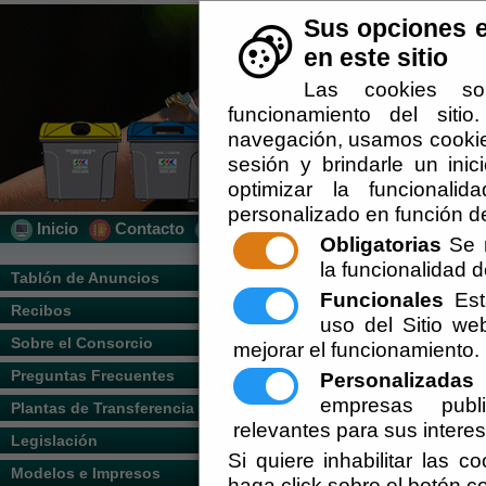
Sus opciones e
en este sitio
Las cookies so
funcionamiento del siti
navegación, usamos cookies
sesión y brindarle un inic
optimizar la funcionalid
personalizado en función de
Inicio
Contacto
Localización
Quién Somos
Obligatorias
Se r
la funcionalidad de
Usted se encuentra aquí:
Inicio
/
/
PUBLI
Tablón de Anuncios
Funcionales
Esta
Recibos
Escuchar
PUBLICACIO
uso del Sitio w
Sobre el Consorcio
mejorar el funcionamiento.
CONSORCIO 
Preguntas Frecuentes
Personalizadas
E
empresas publi
Plantas de Transferencia
Consorcio Almanzo
relevantes para sus intere
Legislación
Medio Ambie
Si quiere inhabilitar las c
Modelos e Impresos
haga click sobre el botón c