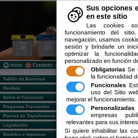
Sus opciones e
en este sitio
Las cookies so
funcionamiento del siti
navegación, usamos cookies
sesión y brindarle un inic
optimizar la funcionalid
personalizado en función de
Inicio
Contacto
Localización
Quién Somos
Obligatorias
Se r
la funcionalidad de
Usted se encuentra aquí:
Inicio
/
/
Horari
Tablón de Anuncios
Funcionales
Esta
Recibos
Escuchar
uso del Sitio w
INSTALACION-O
Sobre el Consorcio
mejorar el funcionamiento.
Oficinas del Consorcio
Preguntas Frecuentes
Personalizadas
E
empresas publi
Plantas de Transferencia
Oficinas Cespa
relevantes para sus intere
Legislación
Si quiere inhabilitar las c
Modelos e Impresos
Planta de Recuperación y Compostaje
haga click sobre el botón c