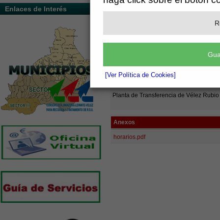
Enlaces de Interés
Planta de Transferencia de Vera
R
Planta de Transferencia de Fines
Gua
Planta de Transferencia de Serón
[Ver Política de Cookies]
Planta de Transferencia de Vélez Rubio
Anexos
horarios.pdf